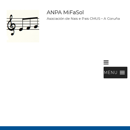
S
a
ANPA MiFaSol
l
Asociación de Nais e Pais CMUS – A Coruña
t
a
r
a
l
c
o
n
t
MENU
e
n
i
d
o