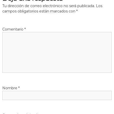
e
Tu dirección de correo electrónico no será publicada.
Los
campos obligatorios están marcados con
*
g
a
Comentario
*
c
i
ó
n
d
Nombre
*
e
e