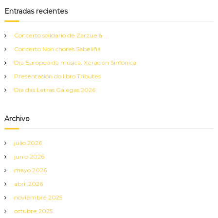
c
a
c
Entradas recientes
r
a
r
Concerto solidario de Zarzuela
:
Concerto Non chores Sabeliña
Día Europeo da música. Xeración Sinfónica
Presentación do libro Tributes
Día das Letras Galegas 2026
Archivo
julio 2026
junio 2026
mayo 2026
abril 2026
noviembre 2025
octubre 2025