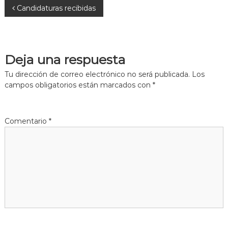
N
Candidaturas recibidas
a
v
Deja una respuesta
e
Tu dirección de correo electrónico no será publicada.
Los
campos obligatorios están marcados con
*
g
a
Comentario
*
c
i
ó
n