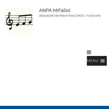
S
a
ANPA MiFaSol
l
Asociación de Nais e Pais CMUS – A Coruña
t
a
r
a
l
c
o
n
t
MENU
e
n
i
d
o