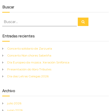
Buscar
B
B
u
u
s
s
c
a
c
Entradas recientes
r
a
r
Concerto solidario de Zarzuela
:
Concerto Non chores Sabeliña
Día Europeo da música. Xeración Sinfónica
Presentación do libro Tributes
Día das Letras Galegas 2026
Archivo
julio 2026
junio 2026