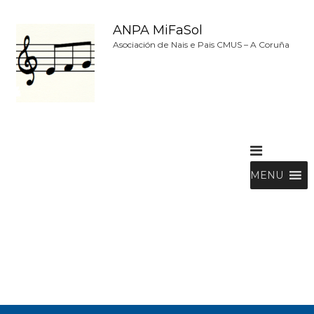
S
a
ANPA MiFaSol
l
Asociación de Nais e Pais CMUS – A Coruña
t
a
r
a
l
c
o
n
t
MENU
e
n
i
d
o