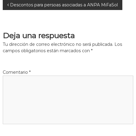
N
Descontos para persoas asociadas a ANPA MiFaSol
a
v
Deja una respuesta
e
Tu dirección de correo electrónico no será publicada.
Los
campos obligatorios están marcados con
*
g
a
Comentario
*
c
i
ó
n