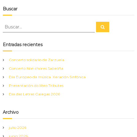
Buscar
B
B
u
u
s
s
c
a
c
Entradas recientes
r
a
r
Concerto solidario de Zarzuela
:
Concerto Non chores Sabeliña
Día Europeo da música. Xeración Sinfónica
Presentación do libro Tributes
Día das Letras Galegas 2026
Archivo
julio 2026
junio 2026