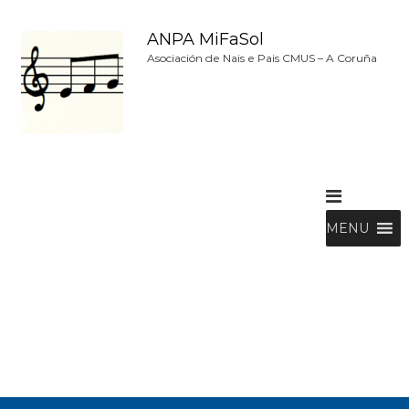
S
a
ANPA MiFaSol
l
Asociación de Nais e Pais CMUS – A Coruña
t
a
r
a
l
c
o
n
t
MENU
e
n
i
d
o