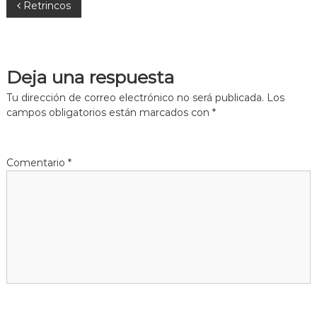
N
Retrincos
a
v
Deja una respuesta
e
Tu dirección de correo electrónico no será publicada.
Los
campos obligatorios están marcados con
*
g
a
Comentario
*
c
i
ó
n