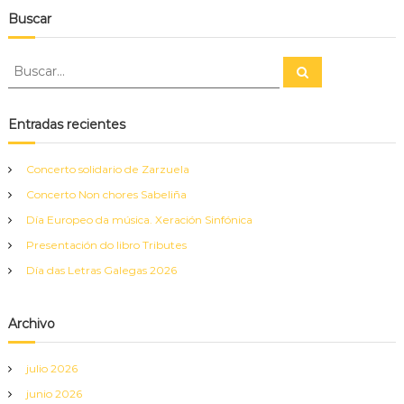
Buscar
B
B
u
u
s
s
c
a
c
Entradas recientes
r
a
r
Concerto solidario de Zarzuela
:
Concerto Non chores Sabeliña
Día Europeo da música. Xeración Sinfónica
Presentación do libro Tributes
Día das Letras Galegas 2026
Archivo
julio 2026
junio 2026